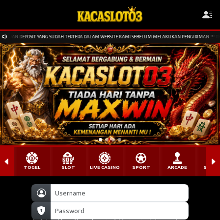
UAN DEPOSIT YANG SUDAH TERTERA DALAM WEBSITE KAMI SEBELUM MELAKUKAN PENGIRIMAN !!! TERI
TOGEL
SLOT
LIVE CASINO
SPORT
ARCADE
SABU