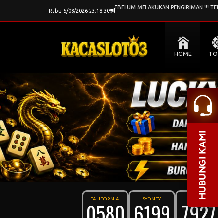
UDAH TERTERA DALAM WEBSITE KAMI SEBELUM MELAKUKAN PENGIRIMAN !!! TERIMA
Rabu 5/08/2026 23:18:30
HOME
TO
CALIFORNIA
SYDNEY
KANADA
0580
6199
7927