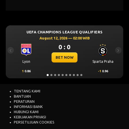
UEFA CHAMPIONS LEAGUE QUALIFIERS
August 12, 2026 — 02:00 WIB
0 : 0
Previous
Next
BET NOW
Lyon
Sparta Praha
1
0.86
-1
0.96
TENTANG KAMI
BANTUAN
PERATURAN
INFORMASI BANK
HUBUNGI KAMI
KEBIJAKAN PRIVASI
PERSETUJUAN COOKIES