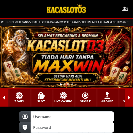
AN DEPOSIT YANG SUDAH TERTERA DALAM WEBSITE KAMI SEBELUM MELAKUKAN PENGIRIMAN !!! TERIM
TOGEL
SLOT
LIVE CASINO
SPORT
ARCADE
SABU