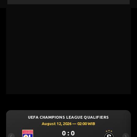
S LEAGUE QUALIFIERS
UEFA CHAMPIONS LEA
 2026 — 02:00 WIB
August 12, 2026 
0 : 0
0 : 