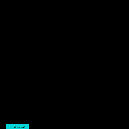
Chat Kami!