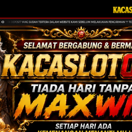
TERTERA DALAM WEBSITE KAMI SEBELUM MELAKUKAN PENGIRIMAN !!! TERIMAKASIH.