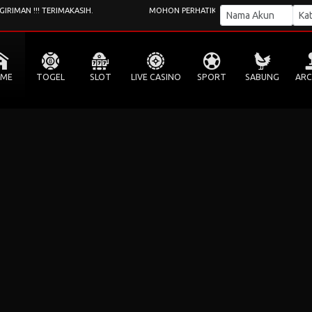
N !!! TERIMAKASIH.
MOHON PERHATIKAN TUJUAN DEPOSIT YANG SUD
ME
TOGEL
SLOT
LIVE CASINO
SPORT
SABUNG
ARC