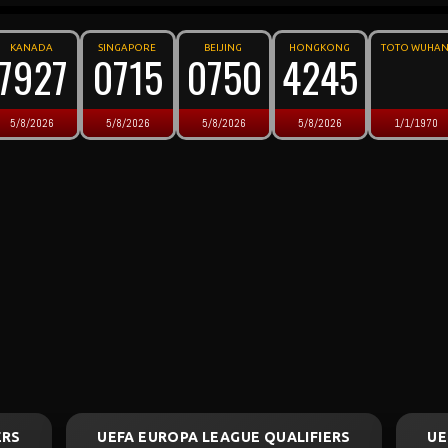
KANADA
SINGAPORE
BEIJING
HONGKONG
TOTO WUHA
7927
0715
0750
4245
5/8/2026
5/8/2026
5/8/2026
5/8/2026
1/1/1970
ERS
UEFA EUROPA LEAGUE QUALIFIERS
UE