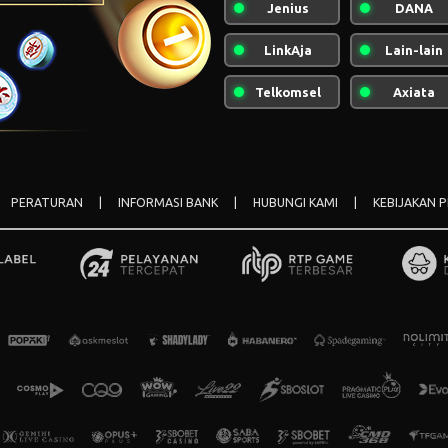
Jenius
DANA
LinkAja
Lain-lain
Telkomsel
Axiata
PERATURAN
|
INFORMASI BANK
|
HUBUNGI KAMI
|
KEBIJAKAN P