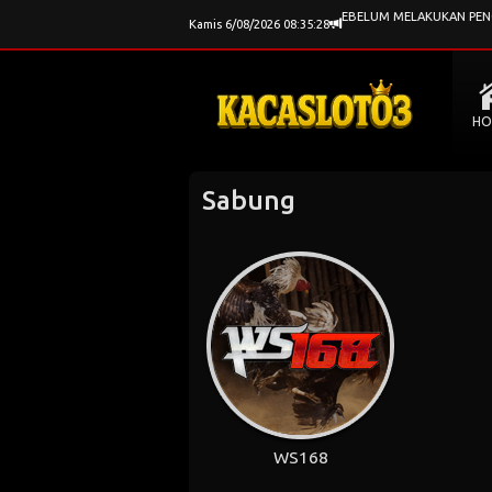
POSIT YANG SUDAH TERTERA DALAM WEBSITE KAMI SEBELUM MELAKUKAN PENGIRIMA
Kamis 6/08/2026 08:35:28
HO
Sabung
WS168