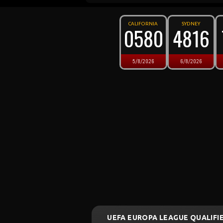
CALIFORNIA
SYDNEY
0580
4816
5/8/2026
6/8/2026
UEFA EUROPA LEAGUE QUALIFI