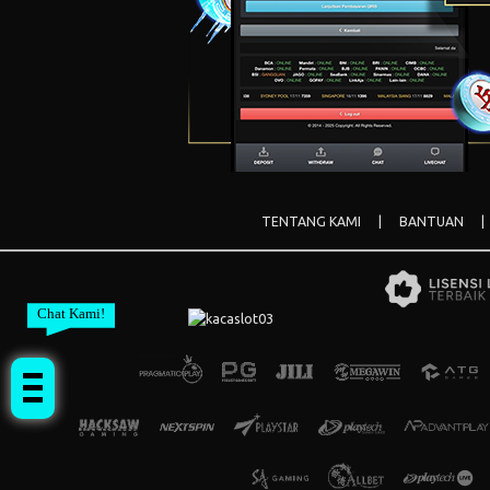
TENTANG KAMI
|
BANTUAN
|
Chat Kami!