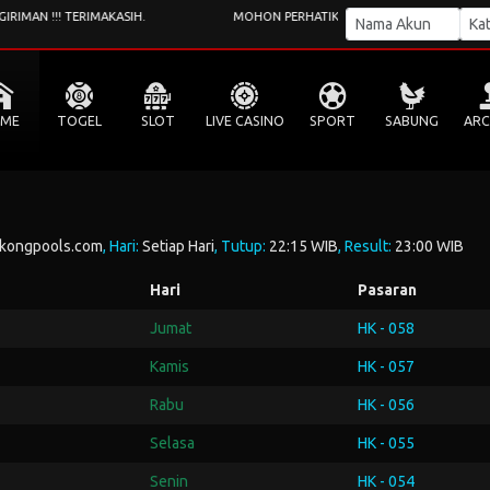
N !!! TERIMAKASIH.
MOHON PERHATIKAN TUJUAN DEPOSIT YANG SUD
ME
TOGEL
SLOT
LIVE CASINO
SPORT
SABUNG
ARC
kongpools.com
, Hari:
Setiap Hari
, Tutup:
22:15 WIB
, Result:
23:00 WIB
Hari
Pasaran
Jumat
HK - 058
Kamis
HK - 057
Rabu
HK - 056
Selasa
HK - 055
Senin
HK - 054