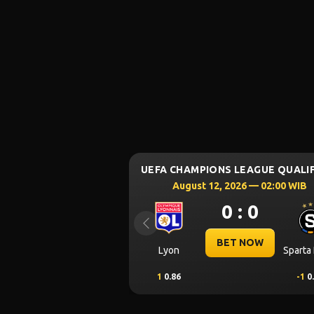
UEFA CHAMPIONS LEAGUE QUALIF
August 12, 2026 — 02:00 WIB
0 : 0
Previous
BET NOW
Lyon
Sparta
1
0.86
-1
0