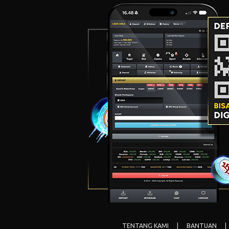
TENTANG KAMI
|
BANTUAN
|